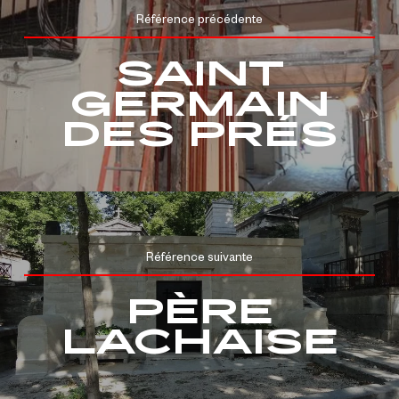
Référence précédente
SAINT
GERMAIN
DES PRÉS
Référence suivante
PÈRE
LACHAISE