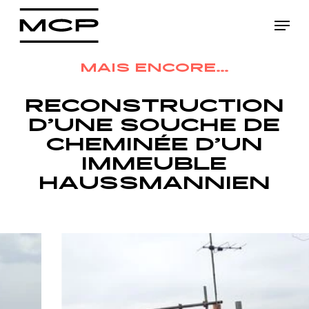
Skip
Menu
to
Close
main
Menu
MAIS ENCORE…
content
RECONSTRUCTION
D’UNE SOUCHE DE
CHEMINÉE D’UN
IMMEUBLE
HAUSSMANNIEN